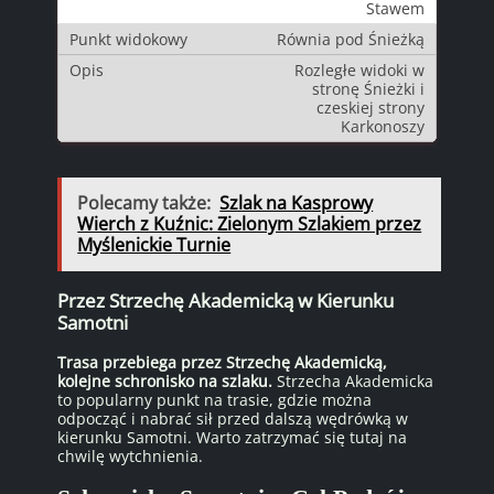
Stawem
Równia pod Śnieżką
Rozległe widoki w
stronę Śnieżki i
czeskiej strony
Karkonoszy
Polecamy także:
Szlak na Kasprowy
Wierch z Kuźnic: Zielonym Szlakiem przez
Myślenickie Turnie
Przez Strzechę Akademicką w Kierunku
Samotni
Trasa przebiega przez Strzechę Akademicką,
kolejne schronisko na szlaku.
Strzecha Akademicka
to popularny punkt na trasie, gdzie można
odpocząć i nabrać sił przed dalszą wędrówką w
kierunku Samotni. Warto zatrzymać się tutaj na
chwilę wytchnienia.