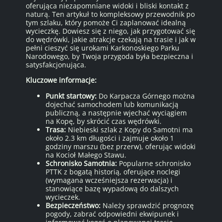
oferująca niezapomniane widoki i bliski kontakt z
naturą. Ten artykuł to kompleksowy przewodnik po
tym szlaku, który pomoże Ci zaplanować idealną
wycieczkę. Dowiesz się z niego, jak przygotować się
do wędrówki, jakie atrakcje czekają na trasie i jak w
pełni cieszyć się urokami Karkonoskiego Parku
Narodowego, by Twoja przygoda była bezpieczna i
satysfakcjonująca.
Kluczowe informacje:
Punkt startowy:
Do Karpacza Górnego można
dojechać samochodem lub komunikacją
publiczną, a następnie wjechać wyciągiem
na Kopę, by skrócić czas wędrówki.
Trasa:
Niebieski szlak z Kopy do Samotni ma
około 2.3 km długości i zajmuje około 1
godziny marszu (bez przerw), oferując widoki
na Kocioł Małego Stawu.
Schronisko Samotnia:
Popularne schronisko
PTTK z bogatą historią, oferujące noclegi
(wymagana wcześniejsza rezerwacja) i
stanowiące bazę wypadową do dalszych
wycieczek.
Bezpieczeństwo:
Należy sprawdzić prognozę
pogody, zabrać odpowiedni ekwipunek i