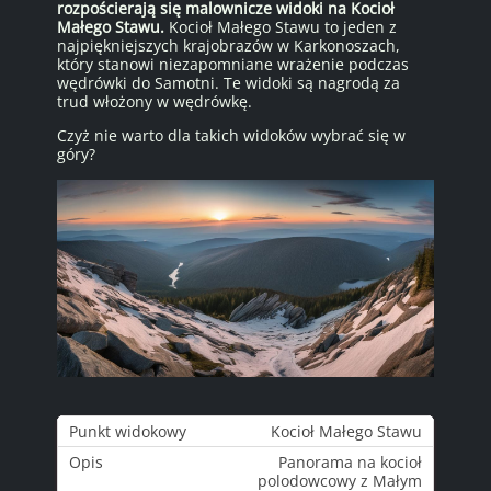
rozpościerają się malownicze widoki na Kocioł
Małego Stawu.
Kocioł Małego Stawu to jeden z
najpiękniejszych krajobrazów w Karkonoszach,
który stanowi niezapomniane wrażenie podczas
wędrówki do Samotni. Te widoki są nagrodą za
trud włożony w wędrówkę.
Czyż nie warto dla takich widoków wybrać się w
góry?
Kocioł Małego Stawu
Panorama na kocioł
polodowcowy z Małym