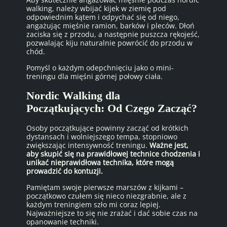
walking, należy wbijać kijek w ziemię pod
odpowiednim kątem i odpychać się od niego,
angażując mięśnie ramion, barków i pleców. Dłoń
zaciska się z przodu, a następnie puszcza rękojeść,
pozwalając kiju naturalnie powrócić do przodu w
chód.
Pomyśl o każdym odepchnięciu jako o mini-
treningu dla mięśni górnej połowy ciała.
Nordic Walking dla
Początkujących: Od Czego Zacząć?
Osoby początkujące powinny zacząć od krótkich
dystansach i wolniejszego tempa, stopniowo
zwiększając intensywność treningu.
Ważne jest,
aby skupić się na prawidłowej technice chodzenia i
unikać nieprawidłowa technika, które mogą
prowadzić do kontuzji.
Pamiętam swoje pierwsze marszów z kijkami –
początkowo czułem się nieco niezgrabnie, ale z
każdym treningiem szło mi coraz lepiej.
Najważniejsze to się nie zrażać i dać sobie czas na
opanowanie techniki.