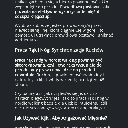
unikać garbienia się, a biodro powinno być lekko
wypchnięte do przodu.
Prawidłowa postawa ciała
pozwala na efektywne wykorzystanie mięśni i
odciąża kręgosłup.
Wyobraź sobie, że jesteś prowadzony/a przez
niewidzialną linę, która ciągnie Cię w górę – to
pomoże Ci utrzymać prawidłową postawę i uniknąć
garbienia się.
Praca Rąk i Nóg: Synchronizacja Ruchów
Praca rąk i nóg w nordic walking powinna być
skoordynowana, czyli lewa ręka wysunięta do
przodu, gdy prawa noga idzie do przodu i
odwrotnie.
Ruch ręki powinien być swobodny i
naturalny, a kijek wbity w ziemię pod kątem 45
stopni.
Czy pamiętasz, jak uczyłeś/aś się jeździć na
nartach biegowych? Jeśli tak, to praca rąk i nóg w
nordic walking będzie dla Ciebie intuicyjna. Jeśli
nie, nic straconego – wystarczy trochę praktyki!
Jak Używać Kijki, Aby Angażować Mięśnie?
Aby skutecznie angażować mięśnie podczas nordic