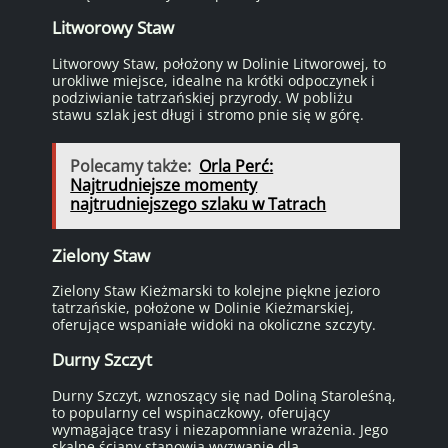
Litworowy Staw
Litworowy Staw, położony w Dolinie Litworowej, to
urokliwe miejsce, idealne na krótki odpoczynek i
podziwianie tatrzańskiej przyrody. W pobliżu
stawu szlak jest długi i stromo pnie się w górę.
Polecamy także:
Orla Perć:
Najtrudniejsze momenty
najtrudniejszego szlaku w Tatrach
Zielony Staw
Zielony Staw Kieżmarski to kolejne piękne jezioro
tatrzańskie, położone w Dolinie Kieżmarskiej,
oferujące wspaniałe widoki na okoliczne szczyty.
Durny Szczyt
Durny Szczyt, wznoszący się nad Doliną Staroleśną,
to popularny cel wspinaczkowy, oferujący
wymagające trasy i niezapomniane wrażenia. Jego
skalne ściany stanowią wyzwanie dla