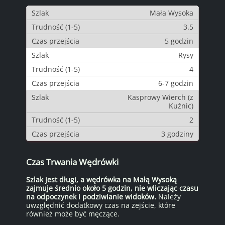
Mała Wysoka
3.5
5 godzin
Rysy
4
6-7 godzin
Kasprowy Wierch (z
Kuźnic)
2
3 godziny
Czas Trwania Wędrówki
Szlak jest długi, a wędrówka na Małą Wysoką
zajmuje średnio około 5 godzin, nie wliczając czasu
na odpoczynek i podziwianie widoków.
Należy
uwzględnić dodatkowy czas na zejście, które
również może być męczące.