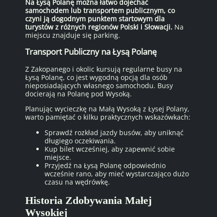
Na Łysą Polanę można łatwo dojechać
samochodem lub transportem publicznym, co
czyni ją dogodnym punktem startowym dla
turystów z różnych regionów Polski i Słowacji.
Na
miejscu znajduje się parking.
Transport Publiczny na Łysą Polanę
Z Zakopanego i okolic kursują regularne busy na
Łysą Polanę, co jest wygodną opcją dla osób
nieposiadających własnego samochodu. Busy
docierają na Polanę pod Wysoką.
Planując wycieczkę na Małą Wysoką z Łysej Polany,
warto pamiętać o kilku praktycznych wskazówkach:
Sprawdź rozkład jazdy busów, aby uniknąć
długiego oczekiwania.
Kup bilet wcześniej, aby zapewnić sobie
miejsce.
Przyjedź na Łysą Polanę odpowiednio
wcześnie rano, aby mieć wystarczająco dużo
czasu na wędrówkę.
Historia Zdobywania Małej
Wysokiej