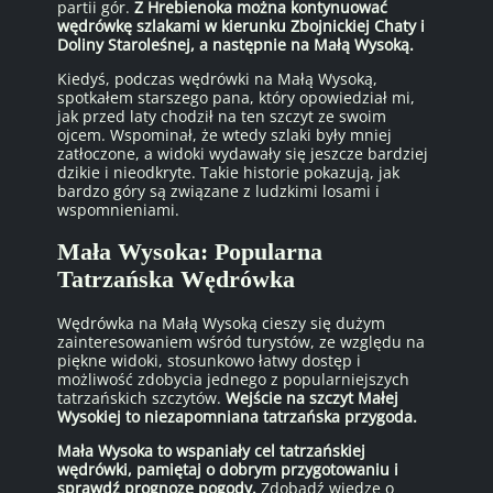
partii gór.
Z Hrebienoka można kontynuować
wędrówkę szlakami w kierunku Zbojnickiej Chaty i
Doliny Staroleśnej, a następnie na Małą Wysoką.
Kiedyś, podczas wędrówki na Małą Wysoką,
spotkałem starszego pana, który opowiedział mi,
jak przed laty chodził na ten szczyt ze swoim
ojcem. Wspominał, że wtedy szlaki były mniej
zatłoczone, a widoki wydawały się jeszcze bardziej
dzikie i nieodkryte. Takie historie pokazują, jak
bardzo góry są związane z ludzkimi losami i
wspomnieniami.
Mała Wysoka: Popularna
Tatrzańska Wędrówka
Wędrówka na Małą Wysoką cieszy się dużym
zainteresowaniem wśród turystów, ze względu na
piękne widoki, stosunkowo łatwy dostęp i
możliwość zdobycia jednego z popularniejszych
tatrzańskich szczytów.
Wejście na szczyt Małej
Wysokiej to niezapomniana tatrzańska przygoda.
Mała Wysoka to wspaniały cel tatrzańskiej
wędrówki, pamiętaj o dobrym przygotowaniu i
sprawdź prognozę pogody.
Zdobądź wiedzę o