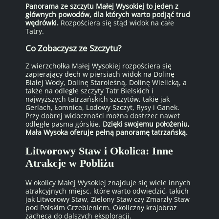
Panorama ze szczytu Małej Wysokiej to jeden z
głównych powodów, dla których warto podjąć trud
wędrówki.
Rozpościera się stąd widok na całe
Tatry.
Co Zobaczysz ze Szczytu?
Z wierzchołka Małej Wysokiej rozpościera się
zapierający dech w piersiach widok na Dolinę
Białej Wody, Dolinę Staroleśną, Dolinę Wielicką, a
także na odległe szczyty Tatr Bielskich i
najwyższych tatrzańskich szczytów, takie jak
Gerlach, Łomnica, Lodowy Szczyt, Rysy i Ganek.
Przy dobrej widoczności można dostrzec nawet
odległe pasma górskie.
Dzięki swojemu położeniu,
Mała Wysoka oferuje pełną panoramę tatrzańską.
Litworowy Staw i Okolica: Inne
Atrakcje w Pobliżu
W okolicy Małej Wysokiej znajduje się wiele innych
atrakcyjnych miejsc, które warto odwiedzić, takich
jak Litworowy Staw, Zielony Staw czy Zmarzły Staw
pod Polskim Grzebieniem. Okoliczny krajobraz
zachęca do dalszych eksploracji.