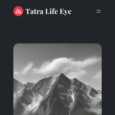
Przejdź
do
treści