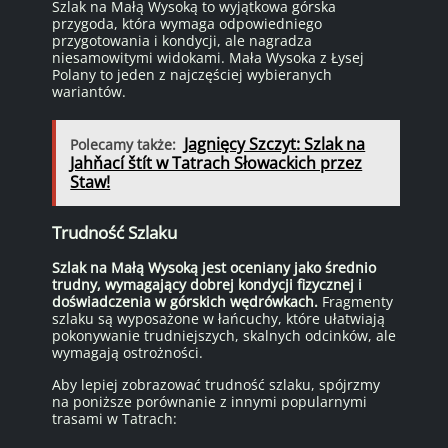
Szlak na Małą Wysoką to wyjątkowa górska
przygoda, która wymaga odpowiedniego
przygotowania i kondycji, ale nagradza
niesamowitymi widokami. Mała Wysoka z Łysej
Polany to jeden z najczęściej wybieranych
wariantów.
Jagnięcy Szczyt: Szlak na
Polecamy także:
Jahňací štít w Tatrach Słowackich przez
Staw!
Trudność Szlaku
Szlak na Małą Wysoką jest oceniany jako średnio
trudny, wymagający dobrej kondycji fizycznej i
doświadczenia w górskich wędrówkach.
Fragmenty
szlaku są wyposażone w łańcuchy, które ułatwiają
pokonywanie trudniejszych, skalnych odcinków, ale
wymagają ostrożności.
Aby lepiej zobrazować trudność szlaku, spójrzmy
na poniższe porównanie z innymi popularnymi
trasami w Tatrach: