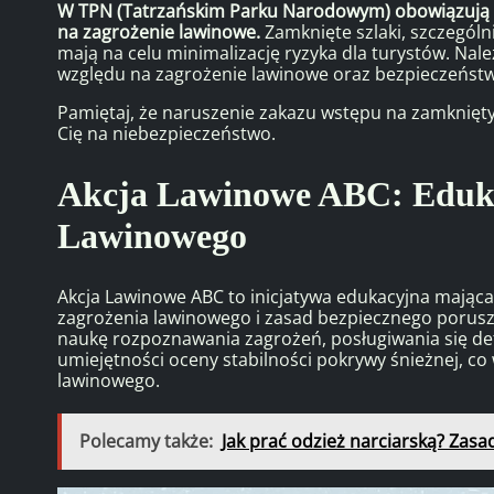
W TPN (Tatrzańskim Parku Narodowym) obowiązują 
na zagrożenie lawinowe.
Zamknięte szlaki, szczególn
mają na celu minimalizację ryzyka dla turystów. Nal
względu na zagrożenie lawinowe oraz bezpieczeńst
Pamiętaj, że naruszenie zakazu wstępu na zamknięty
Cię na niebezpieczeństwo.
Akcja Lawinowe ABC: Eduka
Lawinowego
Akcja Lawinowe ABC to inicjatywa edukacyjna mając
zagrożenia lawinowego i zasad bezpiecznego porusz
naukę rozpoznawania zagrożeń, posługiwania się de
umiejętności oceny stabilności pokrywy śnieżnej, c
lawinowego.
Polecamy także:
Jak prać odzież narciarską? Zasad