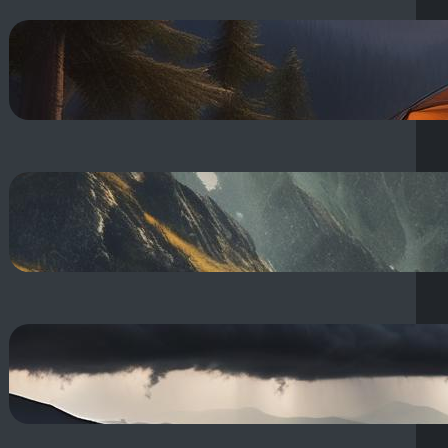
Spanie w namiocie 10 stopni: Jak
nie zmarznąć w chłodne noce na
biwaku? Śpiwór!
17 sierpnia, 2025
Spodnie w góry na lato: jakie
wybrać na chodzenie po górach
latem?
17 sierpnia, 2025
Burza w górach: Co robić i jak
się zachować w jej trakcie, by
unikać?
16 sierpnia, 2025