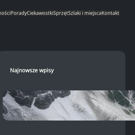
ności
Porady
Ciekawostki
Sprzęt
Szlaki i miejsca
Kontakt
Najnowsze wpisy
Morskie Oko kamera: Widok z
brzegu, pogoda w Tatrach i
system TOPR!
22 sierpnia, 2025