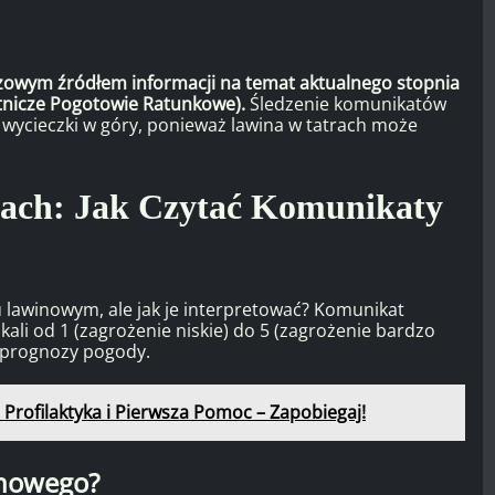
czowym źródłem informacji na temat aktualnego stopnia
tnicze Pogotowie Ratunkowe).
Śledzenie komunikatów
wycieczki w góry, ponieważ lawina w tatrach może
rach: Jak Czytać Komunikaty
lawinowym, ale jak je interpretować? Komunikat
ali od 1 (zagrożenie niskie) do 5 (zagrożenie bardzo
i prognozy pogody.
rofilaktyka i Pierwsza Pomoc – Zapobiegaj!
inowego?