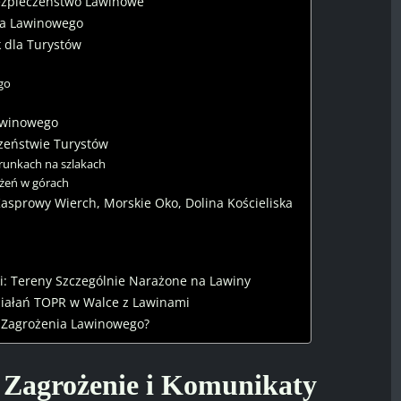
ezpieczeństwo Lawinowe
ia Lawinowego
 dla Turystów
go
awinowego
zeństwie Turystów
arunkach na szlakach
ożeń w górach
asprowy Wierch, Morskie Oko, Dolina Kościeliska
ki: Tereny Szczególnie Narażone na Lawiny
ziałań TOPR w Walce z Lawinami
 Zagrożenia Lawinowego?
 Zagrożenie i Komunikaty