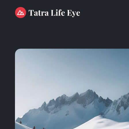
Przejdź
do
treści