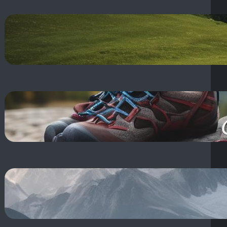
Dolina Kościeliska szlaki:
Turystyczne Tatry – Jaskinie i
Schroniska!
16 sierpnia, 2025
Sprzęt wspinaczkowy – nazwy:
Podstawowy zestaw i akcesoria
do wspinaczki
16 sierpnia, 2025
Choroba Wysokogórska:
Objawy, Profilaktyka i Pierwsza
Pomoc – Zapobiegaj!
15 sierpnia, 2025