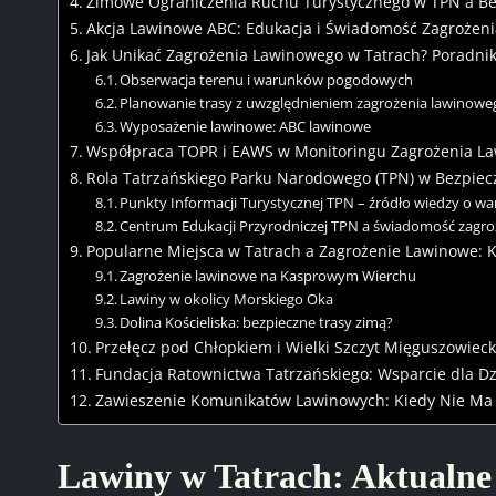
Zimowe Ograniczenia Ruchu Turystycznego w TPN a B
Akcja Lawinowe ABC: Edukacja i Świadomość Zagrożen
Jak Unikać Zagrożenia Lawinowego w Tatrach? Poradnik
Obserwacja terenu i warunków pogodowych
Planowanie trasy z uwzględnieniem zagrożenia lawinowe
Wyposażenie lawinowe: ABC lawinowe
Współpraca TOPR i EAWS w Monitoringu Zagrożenia L
Rola Tatrzańskiego Parku Narodowego (TPN) w Bezpiec
Punkty Informacji Turystycznej TPN – źródło wiedzy o w
Centrum Edukacji Przyrodniczej TPN a świadomość zagr
Popularne Miejsca w Tatrach a Zagrożenie Lawinowe: K
Zagrożenie lawinowe na Kasprowym Wierchu
Lawiny w okolicy Morskiego Oka
Dolina Kościeliska: bezpieczne trasy zimą?
Przełęcz pod Chłopkiem i Wielki Szczyt Mięguszowiec
Fundacja Ratownictwa Tatrzańskiego: Wsparcie dla D
Zawieszenie Komunikatów Lawinowych: Kiedy Nie Ma
Lawiny w Tatrach: Aktualne