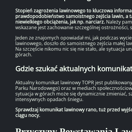
Stopień zagrożenia lawinowego to kluczowa informac
prawdopodobieństwo samoistnego zejścia lawin, a 
niewielkiego obciążenia, jak np. narciarz.
Należy pami
wskazane jest zachowanie szczególnej ostrożności, 
Jeden ze znajomych opowiadał mi, jak podczas wycie
lawinowego, doszło do samoistnego zejścia małej law
Na szczęście nikomu nic się nie stało, ale sytuacja u
górach.
Gdzie szukać aktualnych komunika
Aktualny komunikat lawinowy TOPR jest publikowany
Parku Narodowego) oraz w mediach społecznościowy
sytuacja w górach może się dynamicznie zmieniać, s
intensywnych opadach śniegu.
Sprawdzaj komunikat lawinowy rano, tuż przed wyjś
ciągu nocy.
Przyczyny Powstawania Law