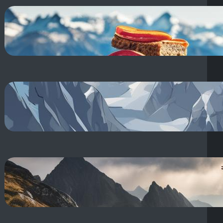
**Przekąski w góry: co warto
zabrać? Zdrowe jedzenie na
szlak!**
18 sierpnia, 2025
**Raki a raczki:** Jak wybrać
rodzaj raków lub raczków na
zimowy wyjazd?
18 sierpnia, 2025
Rozgrzewka przed treningiem:
Jak rozgrzać się na siłowni
ćwiczeniami?
18 sierpnia, 2025