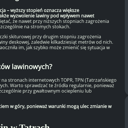
ja – wyższy stopień oznacza większe
także wyzwolenie lawiny pod wpływem nawet
ętać, że nawet przy niższych stopniach zagrożenia
szczególnie na stromych stokach.
czki skiturowej przy drugim stopniu zagrożenia
iny deskowej, zaledwie kilkadziesiąt metrów od nich.
naoczniła im, jak szybko może zmienić się sytuacja w
tów lawinowych?
 na stronach internetowych TOPR, TPN (Tatrzańskiego
ch. Warto sprawdzać te źródła regularnie, ponieważ
zczególnie przy gwałtownym ociepleniu lub
ciem w góry, ponieważ warunki mogą ulec zmianie w
in w Tatrach