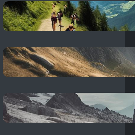
Dolina Jaworzynki szlak: z
Kuźnic na Halę Gąsienicową!
21 sierpnia, 2025
Odzież outdoor co to znaczy?
Przewodnik po odzieży
outdoorowej
21 sierpnia, 2025
Outerwear kurtka co to znaczy?
Odzież wierzchnia i tłumaczenie
po polsku
19 sierpnia, 2025