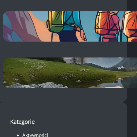
Co na zakwasy po treningu?
Sprawdzone sposoby na ból
mięśni!
14 sierpnia, 2025
Dolina Pięciu Stawów: Pogoda –
Sprawdź Aktualną i
Długoterminową!
14 sierpnia, 2025
Kategorie
Aktywności