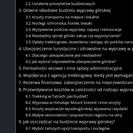
Ustalenie priorytetów budżetowych
Główne składowe budżetu wyprawy górskiej
Koszty transportu na miejsce i lokalne
Noclegi: schroniska, hotele, biwaki
Wyżywienie podczas wyprawy: zapasy i restauracje
Niezbędny sprzęt górski: zakup czy wypożyczenie?
Opłaty trekkingowe, zezwolenia i wstępy do parków na
Ubezpieczenie turystyczne i zdrowotne na wyprawę w 
Dlaczego ubezpieczenie jest niezbędne?
Jak wybrać odpowiednie ubezpieczenie górskie?
Formalności wizowe i inne opłaty administracyjne
Współpraca z agencją trekkingową: kiedy jest wymagana 
Rezerwa finansowa: zabezpieczenie na nieprzewidzian
Przewidywanie kosztów w zależności od rodzaju wypraw
Trekking w Tatrach: jaki budżet?
Wyprawa w Himalaje: Mount Everest i inne szczyty
Koszty wspinaczki wysokogórskiej: wyzwania i wydatki
Wpływ sezonowości i popularności regionu na ceny
Jak oszczędzać na budżecie wyprawy górskiej?
Wybór tańszych opcji transportu i noclegów