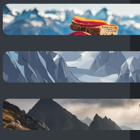
**Przekąski w góry: co warto
zabrać? Zdrowe jedzenie na
szlak!**
18 sierpnia, 2025
**Raki a raczki:** Jak wybrać
rodzaj raków lub raczków na
zimowy wyjazd?
18 sierpnia, 2025
Rozgrzewka przed treningiem:
Jak rozgrzać się na siłowni
ćwiczeniami?
18 sierpnia, 2025