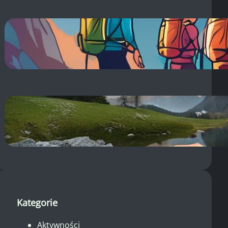
Co na zakwasy po treningu?
Sprawdzone sposoby na ból
mięśni!
14 sierpnia, 2025
Dolina Pięciu Stawów: Pogoda –
Sprawdź Aktualną i
Długoterminową!
14 sierpnia, 2025
Kategorie
Aktywności