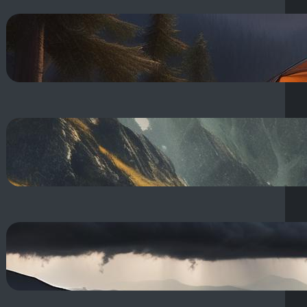
Spanie w namiocie 10 stopni: Jak
nie zmarznąć w chłodne noce na
biwaku? Śpiwór!
17 sierpnia, 2025
Spodnie w góry na lato: jakie
wybrać na chodzenie po górach
latem?
17 sierpnia, 2025
Burza w górach: Co robić i jak
się zachować w jej trakcie, by
unikać?
16 sierpnia, 2025