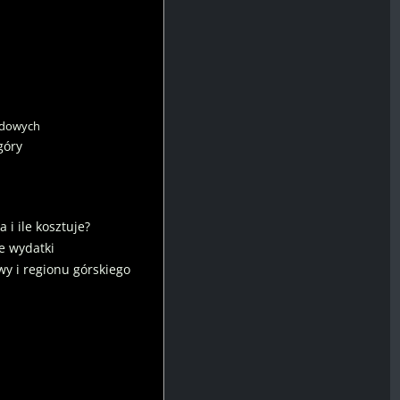
rodowych
góry
i ile kosztuje?
e wydatki
y i regionu górskiego