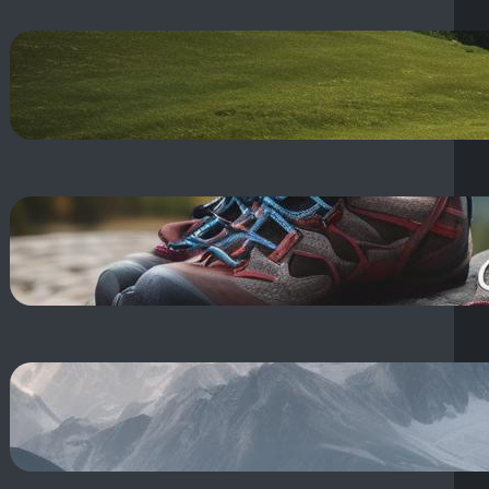
Dolina Kościeliska szlaki:
Turystyczne Tatry – Jaskinie i
Schroniska!
16 sierpnia, 2025
Sprzęt wspinaczkowy – nazwy:
Podstawowy zestaw i akcesoria
do wspinaczki
16 sierpnia, 2025
Choroba Wysokogórska:
Objawy, Profilaktyka i Pierwsza
Pomoc – Zapobiegaj!
15 sierpnia, 2025