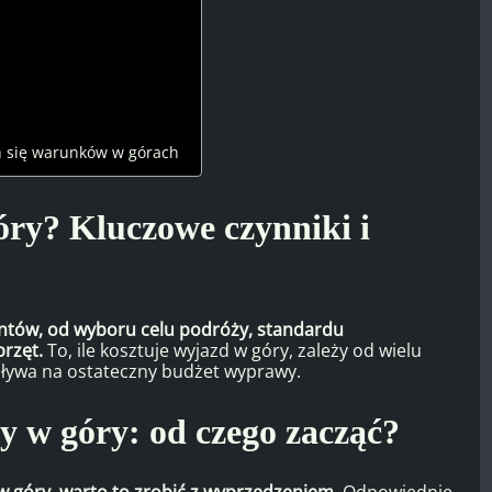
h się warunków w górach
óry?
Kluczowe czynniki i
ntów, od wyboru celu podróży, standardu
przęt.
To, ile kosztuje wyjazd w góry, zależy od wielu
pływa na ostateczny budżet wyprawy.
 w góry: od czego zacząć?
 góry, warto to zrobić z wyprzedzeniem.
Odpowiednie