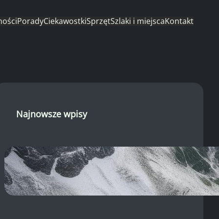
ności
Porady
Ciekawostki
Sprzęt
Szlaki i miejsca
Kontakt
Najnowsze wpisy
Morskie Oko kamera: Widok z
brzegu, pogoda w Tatrach i
system TOPR!
22 sierpnia, 2025