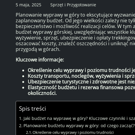
5 maja, 2025
Sprzęt i Przygotowanie
Planowanie wyprawy w góry to ekscytujące wyzwani
zaplanowany budżet. Od jego wielkości zależy nie ty
bezpieczeństwo i możliwość realizacji celów. W ty
budżet wyprawy górskiej, uwzględniając wszystkie kluc
wyżywienie, sprzęt, ubezpieczenie i opłaty trekkingo
oszacować koszty, znaleźć oszczędności i uniknąć ni
przygodą w górach.
Kluczowe informacje:
Określenie celu wyprawy i poziomu trudności j
Koszty transportu, noclegów, wyżywienia i spr
Ubezpieczenie turystyczne i zdrowotne jest ni
Elastyczność budżetu i rezerwa finansowa poz
okoliczności.
Spis treści
Jaki budżet na wyprawę w góry? Kluczowe czynniki i s
Planowanie budżetu wyprawy w góry: od czego zacząć?
Określenie celu wyprawy i poziomu trudności