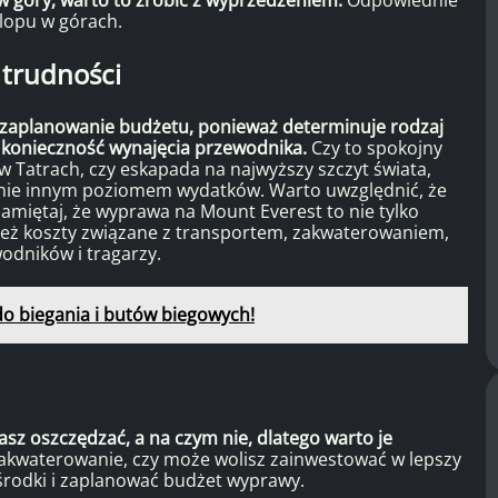
lopu w górach.
 trudności
na zaplanowanie budżetu, ponieważ determinuje rodzaj
 konieczność wynajęcia przewodnika.
Czy to spokojny
 Tatrach, czy eskapada na najwyższy szczyt świata,
ełnie innym poziomem wydatków. Warto uwzględnić, że
Pamiętaj, że wyprawa na Mount Everest to nie tylko
nież koszty związane z transportem, zakwaterowaniem,
dników i tragarzy.
do biegania i butów biegowych!
h
sz oszczędzać, a na czym nie, dlatego warto je
zakwaterowanie, czy może wolisz zainwestować w lepszy
środki i zaplanować budżet wyprawy.