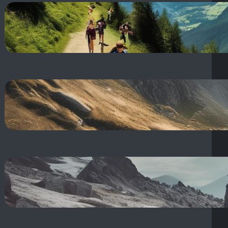
Dolina Jaworzynki szlak: z
Kuźnic na Halę Gąsienicową!
21 sierpnia, 2025
Odzież outdoor co to znaczy?
Przewodnik po odzieży
outdoorowej
21 sierpnia, 2025
Outerwear kurtka co to znaczy?
Odzież wierzchnia i tłumaczenie
po polsku
19 sierpnia, 2025