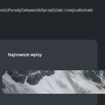
ności
Porady
Ciekawostki
Sprzęt
Szlaki i miejsca
Kontakt
Najnowsze wpisy
Morskie Oko kamera: Widok z
brzegu, pogoda w Tatrach i
system TOPR!
22 sierpnia, 2025