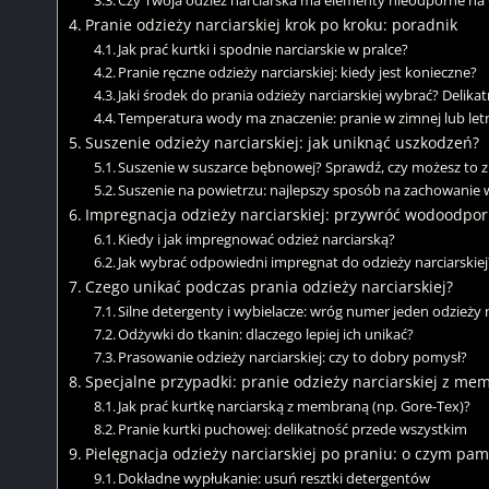
Czy Twoja odzież narciarska ma elementy nieodporne na
Pranie odzieży narciarskiej krok po kroku: poradnik
Jak prać kurtki i spodnie narciarskie w pralce?
Pranie ręczne odzieży narciarskiej: kiedy jest konieczne?
Jaki środek do prania odzieży narciarskiej wybrać? Delika
Temperatura wody ma znaczenie: pranie w zimnej lub let
Suszenie odzieży narciarskiej: jak uniknąć uszkodzeń?
Suszenie w suszarce bębnowej? Sprawdź, czy możesz to z
Suszenie na powietrzu: najlepszy sposób na zachowanie 
Impregnacja odzieży narciarskiej: przywróć wodoodpor
Kiedy i jak impregnować odzież narciarską?
Jak wybrać odpowiedni impregnat do odzieży narciarskiej
Czego unikać podczas prania odzieży narciarskiej?
Silne detergenty i wybielacze: wróg numer jeden odzieży n
Odżywki do tkanin: dlaczego lepiej ich unikać?
Prasowanie odzieży narciarskiej: czy to dobry pomysł?
Specjalne przypadki: pranie odzieży narciarskiej z me
Jak prać kurtkę narciarską z membraną (np. Gore-Tex)?
Pranie kurtki puchowej: delikatność przede wszystkim
Pielęgnacja odzieży narciarskiej po praniu: o czym pam
Dokładne wypłukanie: usuń resztki detergentów