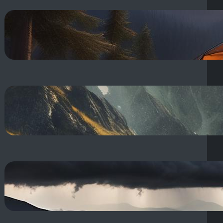
Spanie w namiocie 10 stopni: Jak
nie zmarznąć w chłodne noce na
biwaku? Śpiwór!
17 sierpnia, 2025
Spodnie w góry na lato: jakie
wybrać na chodzenie po górach
latem?
17 sierpnia, 2025
Burza w górach: Co robić i jak
się zachować w jej trakcie, by
unikać?
16 sierpnia, 2025