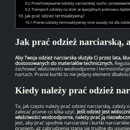
Przechowywanie odzieży narciarskiej: sucho i przewiewni
Transport odzieży na stok: w specjalnym pokrowcu będzi
Jak prać odzież termoaktywną?
Pranie odzieży termoaktywnej: inne zasady niż dla odzie
Jak prać odzież narciarską, a
Aby Twoja odzież narciarska służyła Ci przez lata, kl
dostosowanych do materiałów technicznych.
Regular
zachować właściwości wodoodporne i termoizolacyjne
nartach. Pranie kurtki to nie jedyny element dbałości
Kiedy należy prać odzież n
To, jak często należy prać odzież narciarską, zależ
zalecać pranie co kilka użyć.
Jeśli odzież jest widocz
właściwości wodoodporne, należy prać ją niezwłoczn
jest, aby prać spodnie narciarskie i kurtki narciarskie
praniem, aż zabrudzenia staną się trudne do usunięc