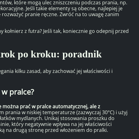
entów, które mogą ulec zniszczeniu podczas prania, np.
racyjne. Jeśli takie elementy są obecne, najlepiej je
e rozważyć pranie ręczne. Zwróć na to uwagę zanim
 kołnierz z futra? Jeśli tak, koniecznie go odepnij przed
 krok po kroku: poradnik
ania kilku zasad, aby zachować jej właściwości i
e w pralce?
kie można prać w pralce automatycznej, ale z
 prania w niskiej temperaturze (zazwyczaj 30°C) i użyj
płatków mydlanych. Unikaj stosowania proszku do
nie, który negatywnie wpływa na jej właściwości
ą na drugą stronę przed włożeniem do pralki.