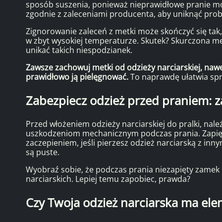
sposób suszenia, ponieważ nieprawidłowe pranie m
zgodnie z zaleceniami producenta, aby uniknąć pro
Zignorowanie zaleceń z metki może skończyć się tak, 
w zbyt wysokiej temperaturze. Skutek? Skurczona m
unikać takich niespodzianek.
Zawsze zachowuj metki od odzieży narciarskiej, nawe
prawidłowo ją pielęgnować.
To naprawdę ułatwia sp
Zabezpiecz odzież przed praniem: za
Przed włożeniem odzieży narciarskiej do pralki, nale
uszkodzeniom mechanicznym podczas prania. Zapięc
zaczepieniem, jeśli pierzesz odzież narciarską z inny
są puste.
Wyobraź sobie, że podczas prania niezapięty zamek
narciarskich. Lepiej temu zapobiec, prawda?
Czy Twoja odzież narciarska ma el