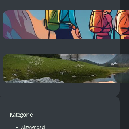
Co na zakwasy po treningu?
Sprawdzone sposoby na ból
mięśni!
14 sierpnia, 2025
Dolina Pięciu Stawów: Pogoda –
Sprawdź Aktualną i
Długoterminową!
14 sierpnia, 2025
Kategorie
Aktywności