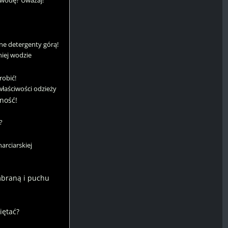
 wodę? Uważaj!
tne detergenty górą!
niej wodzie
robić!
właściwości odzieży
ność!
?
arciarskiej
mbraną i puchu
iętać?