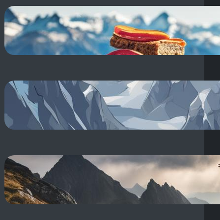
**Przekąski w góry: co warto
zabrać? Zdrowe jedzenie na
szlak!**
18 sierpnia, 2025
**Raki a raczki:** Jak wybrać
rodzaj raków lub raczków na
zimowy wyjazd?
18 sierpnia, 2025
Rozgrzewka przed treningiem:
Jak rozgrzać się na siłowni
ćwiczeniami?
18 sierpnia, 2025