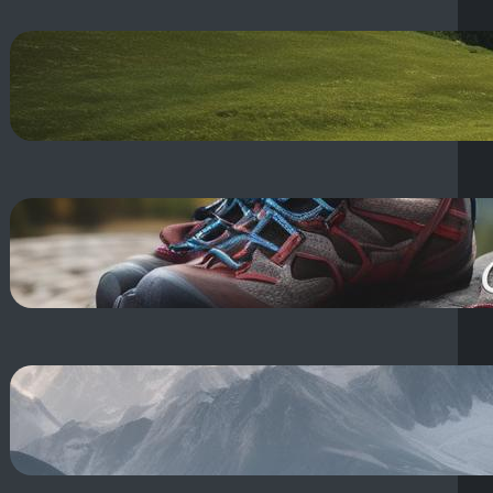
Dolina Kościeliska szlaki:
Turystyczne Tatry – Jaskinie i
Schroniska!
16 sierpnia, 2025
Sprzęt wspinaczkowy – nazwy:
Podstawowy zestaw i akcesoria
do wspinaczki
16 sierpnia, 2025
Choroba Wysokogórska:
Objawy, Profilaktyka i Pierwsza
Pomoc – Zapobiegaj!
15 sierpnia, 2025