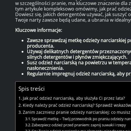
w szczególności pranie, ma kluczowe znaczenie dla z
tym artykule kompleksowo omówimy, jak prać odzież 
Dowiesz się, jakich detergentów używać, jak suszyć 
Twoje narty zawsze będą udane, a ubrania w idealny
Kluczowe informacje:
Zawsze sprawdzaj metkę odzieży narciarskiej 
producenta.
Używaj delikatnych detergentów przeznaczonyc
silnych detergentów i płynów zmiękczających.
Susz odzież narciarską na powietrzu w temper
nasłonecznienia.
Regularnie impregnuj odzież narciarską, aby p
Spis treści
Jak prać odzież narciarską, aby służyła Ci przez lata?
Kiedy należy prać odzież narciarską? Sprawdź wskazów
Zanim zaczniesz pranie odzieży narciarskiej: co musisz
Sprawdź metkę – Twój przewodnik po praniu odzieży narc
Zabezpiecz odzież przed praniem: zapnij suwaki i rzepy