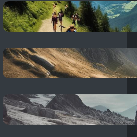
Dolina Jaworzynki szlak: z
Kuźnic na Halę Gąsienicową!
21 sierpnia, 2025
Odzież outdoor co to znaczy?
Przewodnik po odzieży
outdoorowej
21 sierpnia, 2025
Outerwear kurtka co to znaczy?
Odzież wierzchnia i tłumaczenie
po polsku
19 sierpnia, 2025