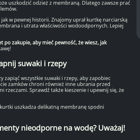
oże uszkodzić odzież z membraną. Dlatego zawsze prać
blemów.
jak w pewnej historii. Znajomy uprał kurtkę narciarską
embrana i utrata właściwości wodoodpornych. Lepiej
t po zakupie, aby mieć pewność, że wiesz, jak
rawę!
pnij suwaki i rzepy
ży zapiąć wszystkie suwaki i rzepy, aby zapobiec
ie zamków chroni również inne ubrania przed
mi rzeczami. Sprawdź także kieszenie i upewnij się, że
 kurtki uszkadza delikatną membranę spodni
ementy nieodporne na wodę? Uważaj!