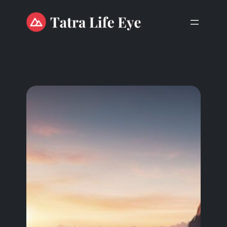
Przejdź
do
treści