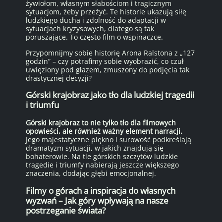
żywiołom, własnym słabościom i tragicznym
sytuacjom, żeby przeżyć. Te historie ukazują siłę
ludzkiego ducha i zdolność do adaptacji w
sytuacjach kryzysowych, dlatego są tak
poruszające. To często film o wspinaczce.
Przypomnijmy sobie historię Arona Ralstona z „127
godzin” – czy potrafimy sobie wyobrazić, co czuł
uwięziony pod głazem, zmuszony do podjęcia tak
drastycznej decyzji?
Górski krajobraz jako tło dla ludzkiej tragedii
i triumfu
Górski krajobraz to nie tylko tło dla filmowych
opowieści, ale również ważny element narracji.
Jego majestatyczne piękno i surowość podkreślają
dramatyzm sytuacji, w jakich znajdują się
bohaterowie. Na tle górskich szczytów ludzkie
tragedie i triumfy nabierają jeszcze większego
znaczenia, dodając głębi emocjonalnej.
Filmy o górach a inspiracja do własnych
wyzwań – Jak góry wpływają na nasze
postrzeganie świata?