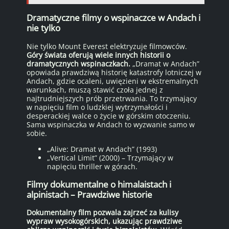
Dramatyczne filmy o wspinaczce w Andach i
nie tylko
Nie tylko Mount Everest elektryzuje filmowców.
Góry świata oferują wiele innych historii o
dramatycznych wspinaczkach.
„Dramat w Andach”
opowiada prawdziwą historię katastrofy lotniczej w
Andach, gdzie ocaleni, uwięzieni w ekstremalnych
warunkach, muszą stawić czoła jednej z
najtrudniejszych prób przetrwania. To trzymający
w napięciu film o ludzkiej wytrzymałości i
desperackiej walce o życie w górskim otoczeniu.
Sama wspinaczka w Andach to wyzwanie samo w
sobie.
„Alive: Dramat w Andach” (1993)
„Vertical Limit” (2000) – Trzymający w
napięciu thriller w górach.
Filmy dokumentalne o himalaistach i
alpinistach – Prawdziwe historie
Dokumentalny film pozwala zajrzeć za kulisy
wypraw wysokogórskich, ukazując prawdziwe