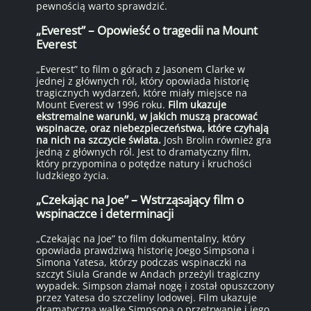
pewnością warto sprawdzić.
„Everest” – Opowieść o tragedii na Mount
Everest
„Everest” to film o górach z Jasonem Clarke w
jednej z głównych ról, który opowiada historię
tragicznych wydarzeń, które miały miejsce na
Mount Everest w 1996 roku.
Film ukazuje
ekstremalne warunki, w jakich muszą pracować
wspinacze, oraz niebezpieczeństwa, które czyhają
na nich na szczycie świata.
Josh Brolin również gra
jedną z głównych ról. Jest to dramatyczny film,
który przypomina o potędze natury i kruchości
ludzkiego życia.
„Czekając na Joe” – Wstrząsający film o
wspinaczce i determinacji
„Czekając na Joe” to film dokumentalny, który
opowiada prawdziwą historię Joego Simpsona i
Simona Yatesa, którzy podczas wspinaczki na
szczyt Siula Grande w Andach przeżyli tragiczny
wypadek. Simpson złamał nogę i został opuszczony
przez Yatesa do szczeliny lodowej. Film ukazuje
dramatyczną walkę Simpsona o przetrwanie i jego