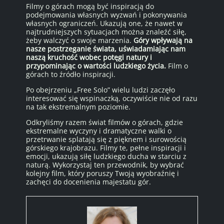
Filmy o górach mogą być inspiracją do
podejmowania własnych wyzwań i pokonywania
własnych ograniczeń. Ukazują one, że nawet w
najtrudniejszych sytuacjach można znaleźć siłę,
żeby walczyć o swoje marzenia.
Góry wpływają na
nasze postrzeganie świata, uświadamiając nam
naszą kruchość wobec potęgi natury i
przypominając o wartości ludzkiego życia.
Film o
górach to źródło inspiracji.
Po obejrzeniu „Free Solo” wielu ludzi zaczęło
interesować się wspinaczką, oczywiście nie od razu
na tak ekstremalnym poziomie.
Odkryliśmy razem świat filmów o górach, gdzie
ekstremalne wyczyny i dramatyczne walki o
przetrwanie splatają się z pięknem i surowością
górskiego krajobrazu. Filmy te, pełne inspiracji i
emocji, ukazują siłę ludzkiego ducha w starciu z
naturą. Wykorzystaj ten przewodnik, by wybrać
kolejny film, który poruszy Twoją wyobraźnię i
zachęci do docenienia majestatu gór.