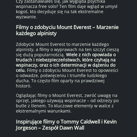
Czy zastanawiałeś się, jak wygląda psychika
wspinacza free solo? Ten film daje wgląd w umysł
kogoś, kto decyduje się na tak ekstremalne
wyzwanie.
Filmy o zdobyciu Mount Everest – Marzenie
każdego alpinisty
Zdobycie Mount Everest to marzenie każdego
alpinisty, a filmy o wyprawach na ten szczyt cieszą
się dużą popularnością.
Wiele z nich opowiada o
trudach i niebezpieczeństwach, które czyhają na
wspinaczy, oraz o ich determinacji w dążeniu do
celu.
Filmy o zdobyciu Mount Everest to opowieści
o odwadze, poświęceniu i triumfie ludzkiego
ducha. To często film oparty na prawdziwej
historii.
Oglądając filmy o Mount Everest, zwróć uwagę na
sprzęt, jakiego używają wspinacze – od odzieży po
butle z tlenem. To kluczowe elementy w walce z
ekstremalnymi warunkami.
Inspirujące filmy o Tommy Caldwell i Kevin
Jorgeson – Zespół Dawn Wall