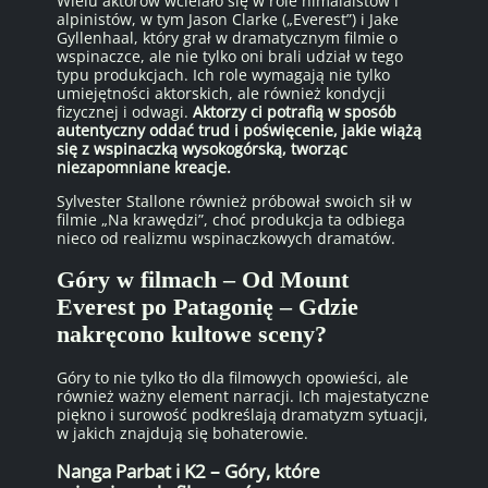
Wielu aktorów wcielało się w role himalaistów i
alpinistów, w tym Jason Clarke („Everest”) i Jake
Gyllenhaal, który grał w dramatycznym filmie o
wspinaczce, ale nie tylko oni brali udział w tego
typu produkcjach. Ich role wymagają nie tylko
umiejętności aktorskich, ale również kondycji
fizycznej i odwagi.
Aktorzy ci potrafią w sposób
autentyczny oddać trud i poświęcenie, jakie wiążą
się z wspinaczką wysokogórską, tworząc
niezapomniane kreacje.
Sylvester Stallone również próbował swoich sił w
filmie „Na krawędzi”, choć produkcja ta odbiega
nieco od realizmu wspinaczkowych dramatów.
Góry w filmach – Od Mount
Everest po Patagonię – Gdzie
nakręcono kultowe sceny?
Góry to nie tylko tło dla filmowych opowieści, ale
również ważny element narracji. Ich majestatyczne
piękno i surowość podkreślają dramatyzm sytuacji,
w jakich znajdują się bohaterowie.
Nanga Parbat i K2 – Góry, które