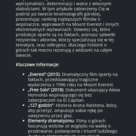
wytrzymałości, determinacji i walce z własnymi
słabościami. W tym artykule zabierzemy Cię w
podróż po świecie kinematografii górskiej,
prezentując ranking najlepszych filmów o
wspinaczce, wyprawach na Mount Everest i innych
ekstremalnych wyzwaniach. Dowiesz się, które
produkcje oparte są na faktach, poznasz sylwetki
reżyserów i aktorów, którzy specjalizują się w tej
tematyce, oraz odkryjesz, dlaczego historie o
górach tak mocno rezonują z widzami na całym
świecie.
Kluczowe informacje:
„Everest” (2015)
: Dramatyczny film oparty na
faktach, przedstawiający tragiczne
wydarzenia z 1996 roku na Mount Everest.
„Free Solo” (2018)
: Dokument ukazujący Alexa
Honnolda wspinającego się bez
zabezpieczeń na El Capitan.
„127 godzin”
: Historia Arona Ralstona, który,
aby przeżyć, amputuje sobie rękę po
uwięzieniu przez głaz.
Elementy dramatyzmu
: Filmy o górach
fascynują widzów ze względu na walkę o
przetrwanie, poświęcenie i triumf ludzkiego