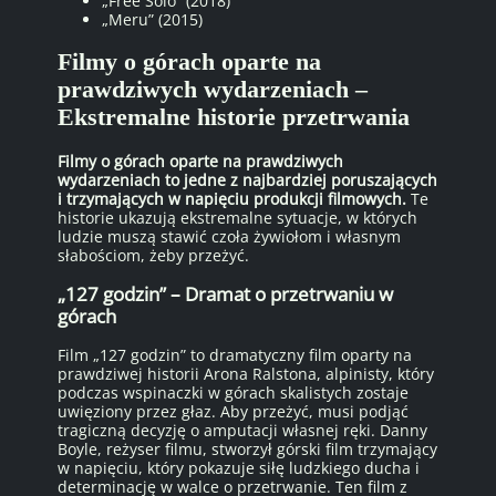
„Free Solo” (2018)
„Meru” (2015)
Filmy o górach oparte na
prawdziwych wydarzeniach –
Ekstremalne historie przetrwania
Filmy o górach oparte na prawdziwych
wydarzeniach to jedne z najbardziej poruszających
i trzymających w napięciu produkcji filmowych.
Te
historie ukazują ekstremalne sytuacje, w których
ludzie muszą stawić czoła żywiołom i własnym
słabościom, żeby przeżyć.
„127 godzin” – Dramat o przetrwaniu w
górach
Film „127 godzin” to dramatyczny film oparty na
prawdziwej historii Arona Ralstona, alpinisty, który
podczas wspinaczki w górach skalistych zostaje
uwięziony przez głaz. Aby przeżyć, musi podjąć
tragiczną decyzję o amputacji własnej ręki. Danny
Boyle, reżyser filmu, stworzył górski film trzymający
w napięciu, który pokazuje siłę ludzkiego ducha i
determinację w walce o przetrwanie. Ten film z