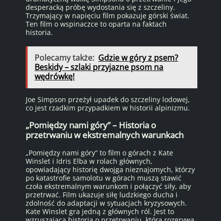
desperacką próbę wydostania się z szczeliny.
Trzymający w napięciu film pokazuje górski świat.
Ten film o wspinaczce to oparta na faktach
historia.
Polecamy także:
Gdzie w góry z psem?
Beskidy – szlaki przyjazne psom na
wędrówkę!
Joe Simpson przeżył upadek do szczeliny lodowej,
co jest rzadkim przypadkiem w historii alpinizmu.
„Pomiędzy nami góry” – Historia o
przetrwaniu w ekstremalnych warunkach
„Pomiędzy nami góry” to film o górach z Kate
Winslet i Idris Elba w rolach głównych,
opowiadający historię dwojga nieznajomych, którzy
po katastrofie samolotu w górach muszą stawić
czoła ekstremalnym warunkom i połączyć siły, aby
przetrwać. Film ukazuje siłę ludzkiego ducha i
zdolność do adaptacji w sytuacjach kryzysowych.
Kate Winslet gra jedną z głównych ról. Jest to
wzruszająca historia o przetrwaniu, która rozgrywa