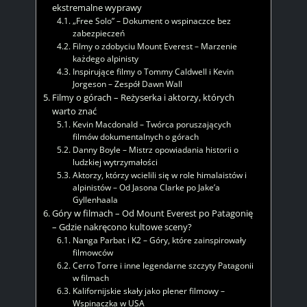
ekstremalne wyprawy
„Free Solo” – Dokument o wspinaczce bez
zabezpieczeń
Filmy o zdobyciu Mount Everest – Marzenie
każdego alpinisty
Inspirujące filmy o Tommy Caldwell i Kevin
Jorgeson – Zespół Dawn Wall
Filmy o górach – Reżyserka i aktorzy, których
warto znać
Kevin Macdonald – Twórca poruszających
filmów dokumentalnych o górach
Danny Boyle – Mistrz opowiadania historii o
ludzkiej wytrzymałości
Aktorzy, którzy wcielili się w role himalaistów i
alpinistów – Od Jasona Clarke po Jake’a
Gyllenhaala
Góry w filmach – Od Mount Everest po Patagonię
– Gdzie nakręcono kultowe sceny?
Nanga Parbat i K2 – Góry, które zainspirowały
filmowców
Cerro Torre i inne legendarne szczyty Patagonii
w filmach
Kalifornijskie skały jako plener filmowy –
Wspinaczka w USA