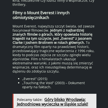
kina, niezależnie czy lubisz filmy o wspinaczce, czy
thrillery.
Filmy o Mount Everest i innych
ośmiotysięcznikach
Mount Everest, najwyższy szczyt świata, od zawsze
fascynował filmowców.
Jednym z najbardziej
znanych filmów o górach, który opowiada historię
tragedii na tym szczycie, jest „Everest” z Jasonem
Clarke i Joshem Brolinem w rolach głównych.
To
dramatyczny film oparty na prawdziwej historii,
przedstawiający tragiczne wydarzenia z 1996 roku,
kiedy to podczas zejścia ze szczytu zginęło wielu
alpinistów. Film o himalaistach ukazuje
ekstremalne warunki, z jakimi muszą się zmierzyć
wspinacze, oraz ich nieustępliwą determinację w
dążeniu do zdobycia szczytu.
„Everest” (2015)
„Touching the Void” (2003) – Dokument
oparty na faktach.
Góry blisko Wrocławia:
Polecamy także:
Jednodniowa wycieczka w śląskie szlaki!