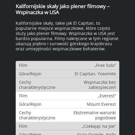
Kalifornijskie skały jako plener filmowy –
Wspinaczka w USA
Kalifornijskie skały, takie jak El Capitan, to
popularne miejsce wspinaczkowe, które często
służy jako plener filmowy. Wspinaczka w USA jest
bardzo popularna. Filmy nakręcone w tym regionie
ukazują piękno i surowość górskiego krajobrazu
oraz umiejętności wspinaczkowe bohaterów.
„Free Solo”
El Capitan, Yosemite
Wspinaczka bez
zabezpieczeń
„Everest”
Mount Everest
Ekstremalne warunki
pogodowe
„Czekając na Joe”
Siula Grande, Andy