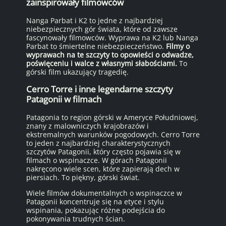
zainspirowały filmowców
Nanga Parbat i K2 to jedne z najbardziej
niebezpiecznych gór świata, które od zawsze
fascynowały filmowców. Wyprawa na K2 lub Nanga
Parbat to śmiertelne niebezpieczeństwo.
Filmy o
wyprawach na te szczyty to opowieści o odwadze,
poświęceniu i walce z własnymi słabościami.
To
górski film ukazujący tragedię.
Cerro Torre i inne legendarne szczyty
Patagonii w filmach
Patagonia to region górski w Ameryce Południowej,
znany z malowniczych krajobrazów i
ekstremalnych warunków pogodowych. Cerro Torre
to jeden z najbardziej charakterystycznych
szczytów Patagonii, który często pojawia się w
filmach o wspinaczce. W górach Patagonii
nakręcono wiele scen, które zapierają dech w
piersiach. To piękny, górski świat.
Wiele filmów dokumentalnych o wspinaczce w
Patagonii koncentruje się na etyce i stylu
wspinania, pokazując różne podejścia do
pokonywania trudnych ścian.