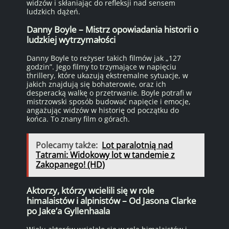
widzów i skłaniając do refleksji nad sensem
ludzkich dążeń.
Danny Boyle – Mistrz opowiadania historii o
ludzkiej wytrzymałości
Danny Boyle to reżyser takich filmów jak „127
godzin”. Jego filmy to trzymające w napięciu
thrillery, które ukazują ekstremalne sytuacje, w
jakich znajdują się bohaterowie, oraz ich
desperacką walkę o przetrwanie. Boyle potrafi w
mistrzowski sposób budować napięcie i emocje,
angażując widzów w historię od początku do
końca. To znany film o górach.
Polecamy także:
Lot paralotnią nad
Tatrami: Widokowy lot w tandemie z
Zakopanego! (HD)
Aktorzy, którzy wcielili się w role
himalaistów i alpinistów – Od Jasona Clarke
po Jake’a Gyllenhaala