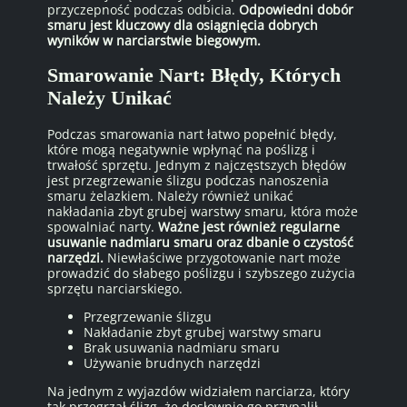
przyczepność podczas odbicia.
Odpowiedni dobór
smaru jest kluczowy dla osiągnięcia dobrych
wyników w narciarstwie biegowym.
Smarowanie Nart: Błędy, Których
Należy Unikać
Podczas smarowania nart łatwo popełnić błędy,
które mogą negatywnie wpłynąć na poślizg i
trwałość sprzętu. Jednym z najczęstszych błędów
jest przegrzewanie ślizgu podczas nanoszenia
smaru żelazkiem. Należy również unikać
nakładania zbyt grubej warstwy smaru, która może
spowalniać narty.
Ważne jest również regularne
usuwanie nadmiaru smaru oraz dbanie o czystość
narzędzi.
Niewłaściwe przygotowanie nart może
prowadzić do słabego poślizgu i szybszego zużycia
sprzętu narciarskiego.
Przegrzewanie ślizgu
Nakładanie zbyt grubej warstwy smaru
Brak usuwania nadmiaru smaru
Używanie brudnych narzędzi
Na jednym z wyjazdów widziałem narciarza, który
tak przegrzał ślizg, że dosłownie go przypalił.