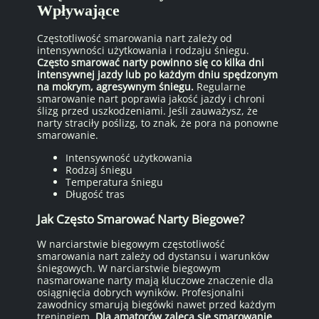
Wpływające
Częstotliwość smarowania nart zależy od
intensywności użytkowania i rodzaju śniegu.
Często smarować narty powinno się co kilka dni
intensywnej jazdy lub po każdym dniu spędzonym
na mokrym, agresywnym śniegu.
Regularne
smarowanie nart poprawia jakość jazdy i chroni
ślizg przed uszkodzeniami. Jeśli zauważysz, że
narty straciły poślizg, to znak, że pora na ponowne
smarowanie.
Intensywność użytkowania
Rodzaj śniegu
Temperatura śniegu
Długość tras
Jak Często Smarować Narty Biegowe?
W narciarstwie biegowym częstotliwość
smarowania nart zależy od dystansu i warunków
śniegowych. W narciarstwie biegowym
nasmarowane narty mają kluczowe znaczenie dla
osiągnięcia dobrych wyników. Profesjonalni
zawodnicy smarują biegówki nawet przed każdym
treningiem.
Dla amatorów zaleca się smarowanie