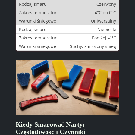
Czerwony
-4°C do 0°C
Uniwersalny
Niebieski
Poniżej -4°C
Suchy, zmrożony śnieg
Kiedy Smarować Narty:
Częstotliwość i Czynniki