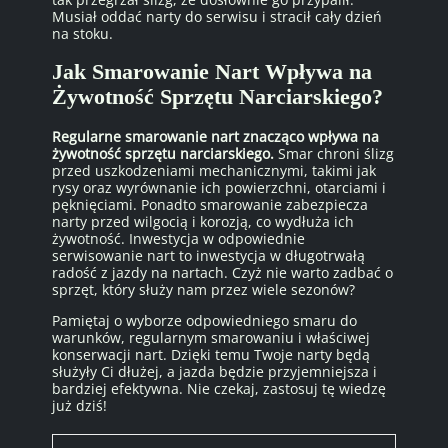
Musiał oddać narty do serwisu i stracił cały dzień
na stoku.
Jak Smarowanie Nart Wpływa na
Żywotność Sprzętu Narciarskiego?
Regularne smarowanie nart znacząco wpływa na
żywotność sprzętu narciarskiego.
Smar chroni ślizg
przed uszkodzeniami mechanicznymi, takimi jak
rysy oraz wyrównanie ich powierzchni, otarciami i
pęknięciami. Ponadto smarowanie zabezpiecza
narty przed wilgocią i korozją, co wydłuża ich
żywotność. Inwestycja w odpowiednie
serwisowanie nart to inwestycja w długotrwałą
radość z jazdy na nartach. Czyż nie warto zadbać o
sprzęt, który służy nam przez wiele sezonów?
Pamiętaj o wyborze odpowiedniego smaru do
warunków, regularnym smarowaniu i właściwej
konserwacji nart. Dzięki temu Twoje narty będą
służyły Ci dłużej, a jazda będzie przyjemniejsza i
bardziej efektywna. Nie czekaj, zastosuj tę wiedzę
już dziś!