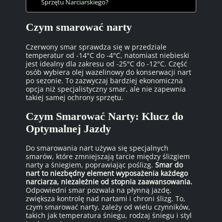
Sprzętu Narciarskiego?
Czym smarować narty
Czerwony smar sprawdza się w przedziale
temperatur od -14°C do -4°C, natomiast niebieski
jest idealny dla zakresu od -25°C do -12°C. Część
osób wybiera olej wazelinowy do konserwacji nart
po sezonie. To zazwyczaj bardziej ekonomiczna
opcja niż specjalistyczny smar, ale nie zapewnia
takiej samej ochrony sprzętu.
Czym Smarować Narty: Klucz do
Optymalnej Jazdy
Do smarowania nart używa się specjalnych
smarów, które zmniejszają tarcie między ślizgiem
narty a śniegiem, poprawiając poślizg.
Smar do
nart to niezbędny element wyposażenia każdego
narciarza, niezależnie od stopnia zaawansowania.
Odpowiedni smar pozwala na płynną jazdę,
zwiększa kontrolę nad nartami i chroni ślizg. To,
czym smarować narty, zależy od wielu czynników,
takich jak temperatura śniegu, rodzaj śniegu i styl