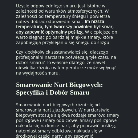
Użycie odpowiedniego smaru jest istotne w
zależności od warunków atmosferycznych. W
zależności od temperatury śniegu i powietrza
należy dobrać odpowiedni smar.
Im niższa
temperatura, tym twardszy powinien być smar,
aby zapewnić optymalny poślizg.
W cieplejsze dni
warto sięgnąć po bardziej miękkie smary, które
zapobiegają przyklejaniu się śniegu do ślizgu.
Czy kiedykolwiek zastanawiałeś się, dlaczego
profesjonalni narciarze poświęcają tyle czasu na
dobór smaru? To właśnie dlatego, że nawet
niewielka różnica w temperaturze może wpłynąć
na wydajność smaru.
Smarowanie Nart Biegowych:
Specyfika i Dobór Smaru
Smarowanie nart biegowych różni się od
smarowania nart zjazdowych. W narciarstwie
biegowym stosuje się dwa rodzaje smarów: smary
poślizgowe i smary odbiciowe. Smary poślizgowe
nakłada się na końce nart, aby poprawić poślizg,
natomiast smary odbiciowe nakłada się w
środkowej części narty, aby zapewnić