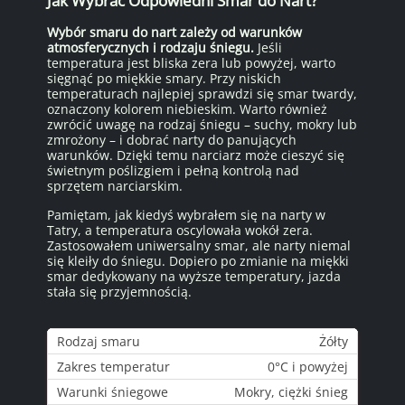
Jak Wybrać Odpowiedni Smar do Nart?
Wybór smaru do nart zależy od warunków
atmosferycznych i rodzaju śniegu.
Jeśli
temperatura jest bliska zera lub powyżej, warto
sięgnąć po miękkie smary. Przy niskich
temperaturach najlepiej sprawdzi się smar twardy,
oznaczony kolorem niebieskim. Warto również
zwrócić uwagę na rodzaj śniegu – suchy, mokry lub
zmrożony – i dobrać narty do panujących
warunków. Dzięki temu narciarz może cieszyć się
świetnym poślizgiem i pełną kontrolą nad
sprzętem narciarskim.
Pamiętam, jak kiedyś wybrałem się na narty w
Tatry, a temperatura oscylowała wokół zera.
Zastosowałem uniwersalny smar, ale narty niemal
się kleiły do śniegu. Dopiero po zmianie na miękki
smar dedykowany na wyższe temperatury, jazda
stała się przyjemnością.
Żółty
0°C i powyżej
Mokry, ciężki śnieg