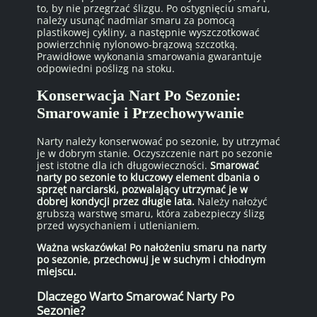
to, by nie przegrzać ślizgu. Po ostygnięciu smaru,
należy usunąć nadmiar smaru za pomocą
plastikowej cykliny, a następnie wyszczotkować
powierzchnię nylonowo-brązową szczotką.
Prawidłowe wykonania smarowania gwarantuje
odpowiedni poślizg na stoku.
Konserwacja Nart Po Sezonie:
Smarowanie i Przechowywanie
Narty należy konserwować po sezonie, by utrzymać
je w dobrym stanie. Oczyszczenie nart po sezonie
jest istotne dla ich długowieczności.
Smarować
narty po sezonie to kluczowy element dbania o
sprzęt narciarski, pozwalający utrzymać je w
dobrej kondycji przez długie lata.
Należy nałożyć
grubszą warstwę smaru, która zabezpieczy ślizg
przed wysychaniem i utlenianiem.
Ważna wskazówka! Po nałożeniu smaru na narty
po sezonie, przechowuj je w suchym i chłodnym
miejscu.
Dlaczego Warto Smarować Narty Po
Sezonie?